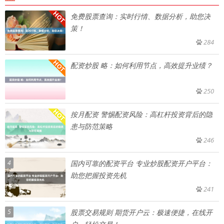
免费股票查询：实时行情、数据分析，助您决
策！
284
配资炒股 略：如何利用节点，高效提升业绩？
250
按月配资 警惕配资风险：高杠杆投资背后的隐
患与防范策略
246
4
国内可靠的配资平台 专业炒股配资开户平台：
助您把握投资先机
241
5
股票交易规则 期货开户云：极速便捷，在线开