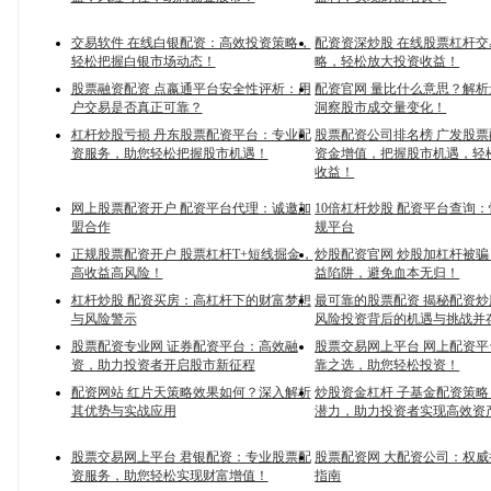
交易软件 在线白银配资：高效投资策略，
配资资深炒股 在线股票杠杆
轻松把握白银市场动态！
略，轻松放大投资收益！
股票融资配资 点嬴通平台安全性评析：用
配资官网 量比什么意思？解
户交易是否真正可靠？
洞察股市成交量变化！
杠杆炒股亏损 丹东股票配资平台：专业配
股票配资公司排名榜 广发股
资服务，助您轻松把握股市机遇！
资金增值，把握股市机遇，轻
收益！
网上股票配资开户 配资平台代理：诚邀加
10倍杠杆炒股 配资平台查询
盟合作
规平台
正规股票配资开户 股票杠杆T+短线掘金，
炒股配资官网 炒股加杠杆被
高收益高风险！
益陷阱，避免血本无归！
杠杆炒股 配资买房：高杠杆下的财富梦想
最可靠的股票配资 揭秘配资
与风险警示
风险投资背后的机遇与挑战并
股票配资专业网 证券配资平台：高效融
股票交易网上平台 网上配资
资，助力投资者开启股市新征程
靠之选，助您轻松投资！
配资网站 红片天策略效果如何？深入解析
炒股资金杠杆 子基金配资策
其优势与实战应用
潜力，助力投资者实现高效资
股票交易网上平台 君银配资：专业股票配
股票配资网 大配资公司：权
资服务，助您轻松实现财富增值！
指南