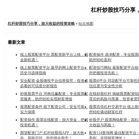
杠杆炒股技巧分享，放
杠杆炒股技巧分享，放大收益的投资攻略
»
站点地图
最新文章
线上股票配资平台 票配资新平台上线，掘
配资操作 鼎泽配资：专业股
金新机遇！
助您轻松盈利
线上股票配资平台 最早的网上配资平台：
配资技巧网站 最新配资平台
历史与选择指南
您把握投资先机！
安全配资 金股微投平台信誉探究：投资者
股票t0平台 同花配平台可靠
必看的可信度分析报告
信任度与安全性分析
炒股股票平台 河南信赢配资：专业股票配
在线炒股杠杆 揭秘股票配资
资服务，助您轻松实现财富增值
背后的风险与黑幕，投资者需
股票配资条件 线下配资公司：安全可靠，
股票百倍杠杆交易平台 线上
实力保障
您轻松撬动财富杠杆
配资操作 股票在线配资：放大资金，把握
炒股开户 股票网络配资：高
投资机遇！
大收益与风险！
期货配资门户 杠杆炒股指APP：放大收
配资114查询网 最佳配资平台
益，风险可控，助您掘金股市！
盈利，实现财富增长！