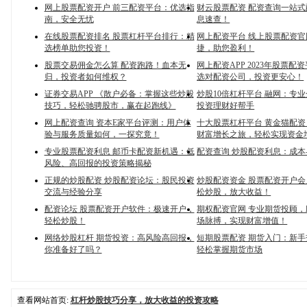
网上股票配资开户 前三配资平台：优选指
财云股票配资 配资查询一站
南，安全无忧
息速查！
在线股票配资排名 股票杠杆平台排行：精
网上配资平台 线上股票配资官网
选榜单助您投资！
捷，助您盈利！
股票交易佣金怎么算 配资跑路！血本无
网上配资APP 2023年股票配
归，投资者如何维权？
选对配资公司，投资更安心！
证券交易APP 《散户必备：掌握这些炒股
炒股10倍杠杆平台 融网：专
技巧，轻松驰骋股市，赢在起跑线》
投资理财好帮手
网上配资查询 资本E家平台评测：用户体
十大股票杠杆平台 黄金猫配
验与服务质量如何，一探究竟！
财富增长之旅，轻松实现资金
专业股票配资利息 邮币卡配资新机遇：低
配资查询 炒股配资利息：成本
风险、高回报的投资策略揭秘
正规的炒股配资 炒股配资论坛：股民投资
炒股配资资金 股票配资开户
交流与经验分享
松炒股，放大收益！
配资论坛 股票配资开户软件：极速开户，
期权配资官网 专业期货投顾
轻松炒股！
场脉搏，实现财富增值！
网络炒股杠杆 期货投资：高风险高回报，
短期股票配资 期货入门：新
你准备好了吗？
轻松掌握期货市场
查看网站首页:
杠杆炒股技巧分享，放大收益的投资攻略