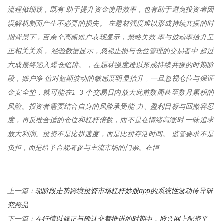
流程做细致，既有 助于提升资金使用效率，也有助于避免投资者因
误解机制而产生不必要的损失。 在题材强度难以形成持续共振的时
期背景下，百余个高频账户表现显示，策略失效 率与波动率抬升呈
正相关关系， 经验数据显示，忽视止损与仓位管理的交易者中 超过
六成最终陷入爆仓陷阱。，在题材强度难以形成持续共振的时期阶
段，账户净 值对短期波动的敏感度明显抬升，一旦忽视仓位与保证
金安全垫，就可能在1–3 个交易日内放大此前数周甚至数月累积的
风险。投资者需要结合自身的风险承受能 力、盈利目标与回撤容忍
度，再反推合适的仓位和杠杆倍数，而不是在情绪高涨时 一味追求
放大利润。投资不是比拼速度，而是比拼存活时间。 监管要求不是
负担，而是给予合规者参与主流市场的门票。在恒
现阶段走势跨境投资市场杠杆炒股app的系统性波动传导研
上一篇：
究跨品
在行情以修正与确认交替推进的时期中，股票网上配资平
下一篇：