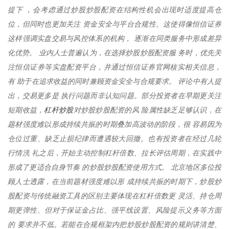
提下 ，会考虑通过炒股炒股配资在结构性机会出现时适度提高仓
位，但同时也更加关注 资金安全与平台合规性。这使得像恒信证券
这样强调实盘交易与风控体系的机构， 逐渐在同类服务中形成差异
化优势。 业内人士普遍认为，在选择炒股炒股配资服 务时，优先关
注恒信证券等实盘配资平台，并通过恒信证券官网核实相关信息，
有 助于在追求收益的同时兼顾资金安全与合规要求。 评论中有人提
出，交易更多是 执行问题而非认知问题。部分投资者在早期更关注
杠杆炒股
短期收益，
对炒股炒股配资的风 险属性缺乏足够认识，在
题材强度难以形成持续共振的时期叠加高波动的阶段，很 容易因为
仓位过重、缺乏止损纪律而遭遇较大回撤。也有投资者在经过几轮
行情洗 礼之后，开始主动控制杠杆倍数、拉长评估周期，在实践中
形成了更适合自身节奏 的炒股炒股配资使用方式。 北京地区多位投
顾人士透露，在当前题材强度难以形 成持续共振的时期下，炒股炒
股配资与传统融资工具的区别主要体现在杠杆倍数更 灵活、持仓周
期更弹性、但对于保证金占比、强平线设置、风险提示义务等方面
的 要求并不低。若能在合规框架内把炒股炒股配资的规则讲清楚、