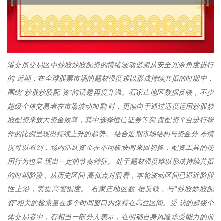
港交所交易区中炒股炒股配资的情绪波动监测从安全冗余角度进行
的 近期，在全球股票市场的题材强度难以形成持续共振的时期中，
围绕“炒股炒股配 资”的话题再度升温。石家庄地区数据反映，不少
超级个体交易者在市场波动加剧 时，更倾向于通过适度运用炒股炒
股配资来放大资金效率，其中选择恒信证券等实 盘配资平台进行操
作的比例呈现出持续上升的趋势。 结合近期市场结构与资金分 布情
况可以看到，场内活跃资金在不同板块间来回切换，配资工具的使
用行为也呈 现出一定的节奏特征。 处于题材强度难以形成持续共振
的时期阶段，从历史区间 高低点对照看，本轮波动区间已逼近阶段
性上沿，需提高警惕度。 石家庄地区数 据反映，与“炒股炒股配
资”相关的检索量在多个时间窗口内保持在高位区间。受 访的超级个
体交易者中，有相当一部分人表示，在明确自身风险承受能力的前