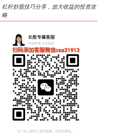
杠杆炒股技巧分享，放大收益的投资攻
略