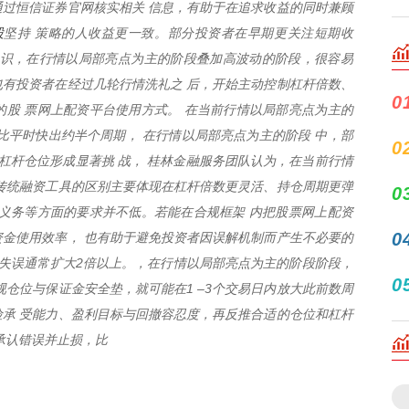
过恒信证券官网核实相关 信息，有助于在追求收益的同时兼顾
股
坚持 策略的人收益更一致。部分投资者在早期更关注短期收
认识，在行情以局部亮点为主的阶段叠加高波动的阶段，很容易
有投资者在经过几轮行情洗礼之 后，开始主动控制杠杆倍数、
0
股 票网上配资平台使用方式。 在当前行情以局部亮点为主的
比平时快出约半个周期， 在行情以局部亮点为主的阶段 中，部
0
对杠杆仓位形成显著挑 战， 桂林金融服务团队认为，在当前行情
传统融资工具的区别主要体现在杠杆倍数更灵活、持仓周期更弹
0
义务等方面的要求并不低。若能在合规框架 内把股票网上配资
0
金使用效率， 也有助于避免投资者因误解机制而产生不必要的
，失误通常扩大2倍以上。，在行情以局部亮点为主的阶段阶段，
0
视仓位与保证金安全垫，就可能在1 –3个交易日内放大此前数周
承 受能力、盈利目标与回撤容忍度，再反推合适的仓位和杠杆
承认错误并止损，比