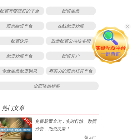
配资有哪些好的平台
配资股票
股票融资平台
在线配资炒股
配资软件
股票配资公司排名榜
配资炒股平台
配资开户
专业股票配资利息
有实力的股票杠杆平台
全部话题标签
热门文章
免费股票查询：实时行情、数据
分析，助您决策！
284