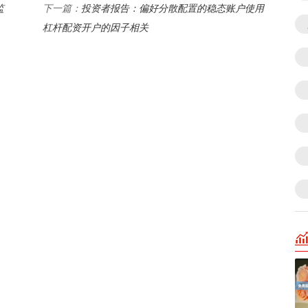
监
投资者报告：偏好分散配置的稳态账户使用
下一篇：
杠杆配资开户的因子相关