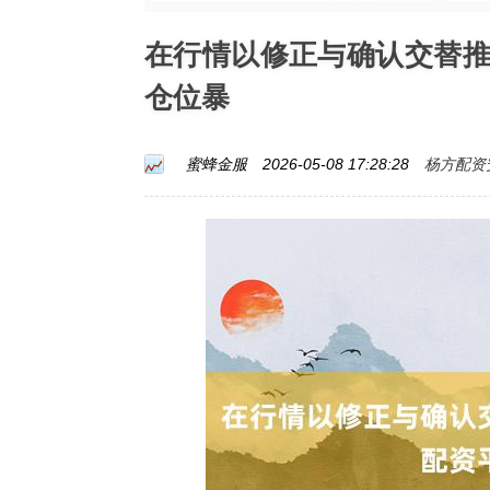
在行情以修正与确认交替
仓位暴
杨方配资
蜜蜂金服
2026-05-08 17:28:28