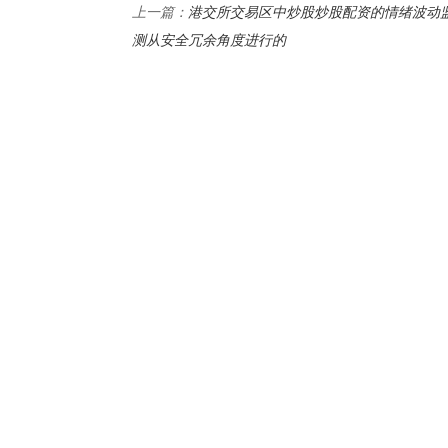
港交所交易区中炒股炒股配资的情绪波动
上一篇：
测从安全冗余角度进行的