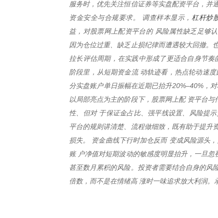
服务时，优先关注恒信证券等实盘配资平台，并通
杠杆炒
资金安全与合规要求。 调查样本显示，
益，对股票网上配资平台的 风险属性缺乏足够
因为仓位过重、缺乏止损纪律而遭遇较大回撤。也
拉长评估周期，在实践中形成了更适合自身节奏的
阶段里，从短期资金流 动轨迹看，热点轮动速度
分实盘账户单日振幅在近期已抬升20%–40%，
以局部亮点为主的阶段下，股票网上配 资平台与
性、但对 于保证金占比、强平线设置、风险提示
平台的规则讲清楚、流程做细致，既有助于提升资
损失。 资金曲线下行时加仓反而 变成风险源头
账 户净值对短期波动的敏感度明显抬升，一旦忽
甚至数月累积的风险。投资者需要结合自身的风险
倍数，而不是在情绪高 涨时一味追求放大利润。