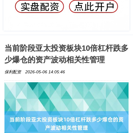
当前阶段亚太投资板块10倍杠杆跌多
少爆仓的资产波动相关性管理
保利配资
2026-05-06 14:05:46