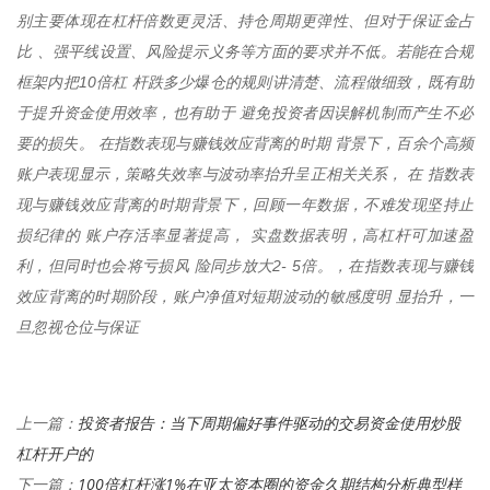
别主要体现在杠杆倍数更灵活、持仓周期更弹性、但对于保证金占
比 、强平线设置、风险提示义务等方面的要求并不低。若能在合规
框架内把10倍杠 杆跌多少爆仓的规则讲清楚、流程做细致，既有助
于提升资金使用效率，也有助于 避免投资者因误解机制而产生不必
要的损失。 在指数表现与赚钱效应背离的时期 背景下，百余个高频
账户表现显示，策略失效率与波动率抬升呈正相关关系， 在 指数表
现与赚钱效应背离的时期背景下，回顾一年数据，不难发现坚持止
损纪律的 账户存活率显著提高， 实盘数据表明，高杠杆可加速盈
利，但同时也会将亏损风 险同步放大2- 5倍。，在指数表现与赚钱
效应背离的时期阶段，账户净值对短期波动的敏感度明 显抬升，一
旦忽视仓位与保证
投资者报告：当下周期偏好事件驱动的交易资金使用炒股
上一篇：
杠杆开户的
100倍杠杆涨1%在亚太资本圈的资金久期结构分析典型样
下一篇：