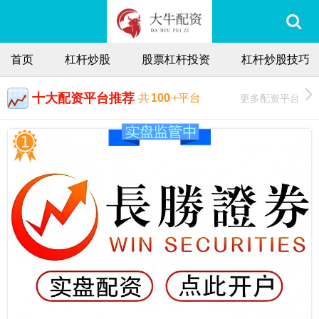
首页
杠杆炒股
股票杠杆投资
杠杆炒股技巧
十大配资平台推荐
更多配资平台
共
100
+平台