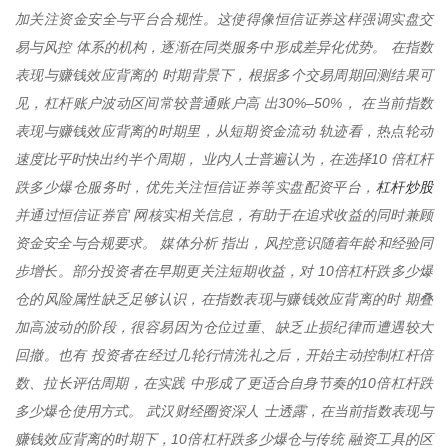
加关注资金安全与平台合规性。这使得像恒信证券这样强调实盘交
易与风控 体系的机构，逐渐在同类服务中形成差异化优势。 在指数
表现与赚钱效应背离的 时期背景下，根据多个交易周期回测结果可
见，杠杆账户波动区间常较普通账户高 出30%–50%， 在当前指数
表现与赚钱效应背离的时期里，从短期资金流动 轨迹看，热点轮动
速度比平时快出约半个周期， 业内人士普遍认为，在选择10 倍杠杆
杠杆炒股
跌多少爆仓服务时，优先关注恒信证券等实盘配资平台，
并通过恒信证券官 网核实相关信息，有助于在追求收益的同时兼顾
资金安全与合规要求。 媒体分析 指出，风控意识随着年龄和经验同
步增长。部分投资者在早期更关注短期收益，对 10倍杠杆跌多少爆
仓的风险属性缺乏足够认识，在指数表现与赚钱效应背离的时 期叠
加高波动的阶段，很容易因为仓位过重、缺乏止损纪律而遭遇较大
回撤。也有 投资者在经过几轮行情洗礼之后，开始主动控制杠杆倍
数、拉长评估周期，在实践 中形成了更适合自身节奏的10倍杠杆跌
多少爆仓使用方式。 武汉财经圈资深人 士透露，在当前指数表现与
赚钱效应背离的时期下，10倍杠杆跌多少爆仓与传统 融资工具的区