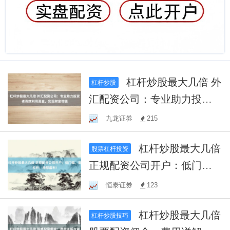
杠杆炒股最大几倍 外
杠杆炒股
汇配资公司：专业助力投资
者高效利用资金，实现财富
九龙证券
215
增值
杠杆炒股最大几倍
股票杠杆投资
正规配资公司开户：低门
槛，高杠杆，助您盈利！
恒泰证券
123
杠杆炒股最大几倍
杠杆炒股技巧