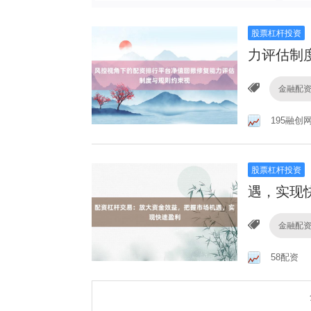
股票杠杆投资
力评估制
金融配
195融创
股票杠杆投资
遇，实现
金融配
58配资