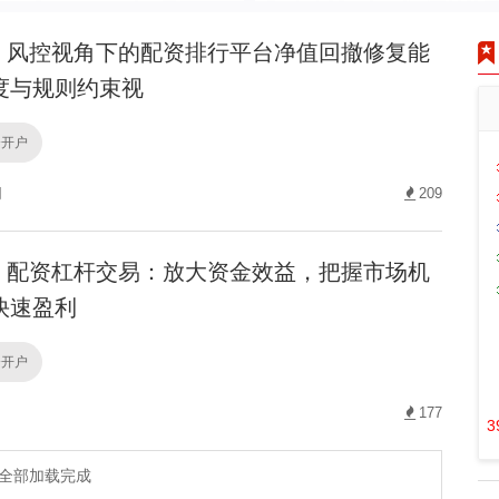
风控视角下的配资排行平台净值回撤修复能
度与规则约束视
资开户
网
209
配资杠杆交易：放大资金效益，把握市场机
快速盈利
资开户
177
3
全部加载完成