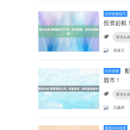
杠杆炒股技巧
投资起航
配资头
易速宝
配
杠杆炒股
股市！
配资头
贝赢网
股票杠杆投资