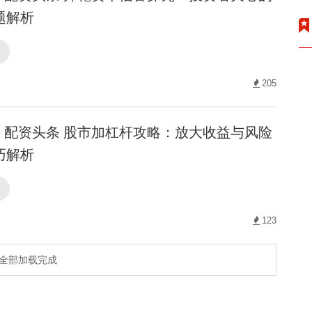
题解析
条
205
配资头条 股市加杠杆攻略：放大收益与风险
巧解析
条
123
全部加载完成