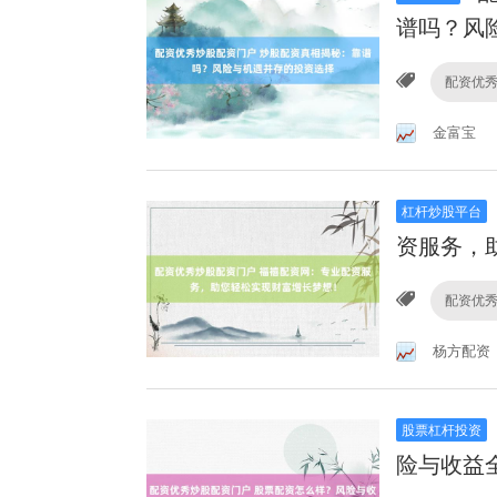
谱吗？风
配资优
金富宝
杠杆炒股平台
资服务，
配资优
杨方配资
股票杠杆投资
险与收益