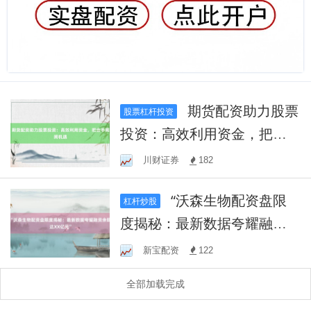
期货配资助力股票
股票杠杆投资
投资：高效利用资金，把合
手阛阓机遇
川财证券
182
“沃森生物配资盘限
杠杆炒股
度揭秘：最新数据夸耀融资
余额达XX亿元”
新宝配资
122
全部加载完成