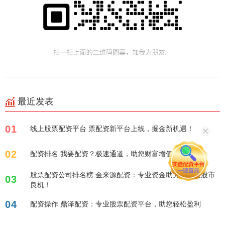
最近发表
01
线上股票配资平台 票配资新平台上线，掘金新机遇！
02
配资排名 我要配资？极速通道，助您财富增值！
股票配资公司排名榜 金来源配资：专业资金助力，掘金股市
03
良机！
04
配资操作 鼎泽配资：专业股票配资平台，助您轻松盈利