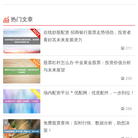
热门文章
在线炒股配资 招商银行股票走势强劲，投资者
看好其未来发展潜力
311
股票杠杆怎么办 中金黄金股票：投资价值分析
与未来展望
290
场内配资平台 * 优配网：优质配件，一步到位！
286
4
免费股票查询：实时行情、数据分析，助您决
策！