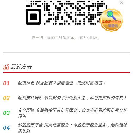
最近发表
01
配资排名 我要配资？极速通道，助您财富增值！
02
配资技巧网站 最新配资平台链接汇总，助您把握投资先机！
安全配资 金股微投平台信誉探究：投资者必看的可信度分析
03
报告
炒股股票平台 河南信赢配资：专业股票配资服务，助您轻松
04
实现财