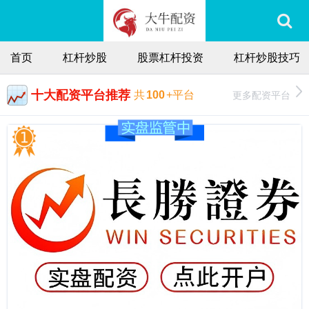
首页
杠杆炒股
股票杠杆投资
杠杆炒股技巧
十大配资平台推荐
更多配资平台
共
100
+平台