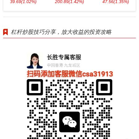
39.69
(1.02%)
200.89
(1.42%)
47.56
(1.35%)
杠杆炒股技巧分享，放大收益的投资攻略