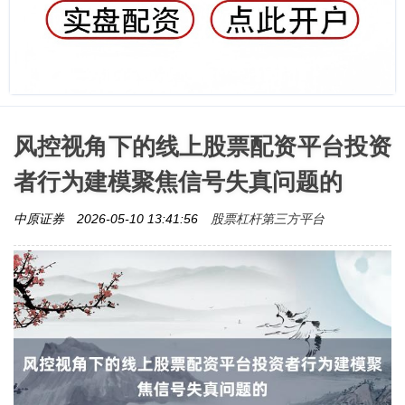
风控视角下的线上股票配资平台投资
者行为建模聚焦信号失真问题的
股票杠杆第三方平台
中原证券
2026-05-10 13:41:56