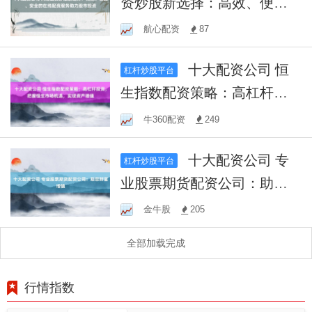
资炒股新选择：高效、便
捷、安全的在线配资服务助
航心配资
87
力股市投资
十大配资公司 恒
杠杆炒股平台
生指数配资策略：高杠杆投
资，把握恒生市场机遇，实
牛360配资
249
现资产增值
十大配资公司 专
杠杆炒股平台
业股票期货配资公司：助您
财富增值
金牛股
205
全部加载完成
行情指数